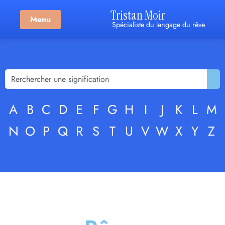
Tristan Moir
Menu
Spécialiste du langage du rêve
A
B
C
D
E
F
G
H
I
J
K
L
M
N
O
P
Q
R
S
T
U
V
W
X
Y
Z