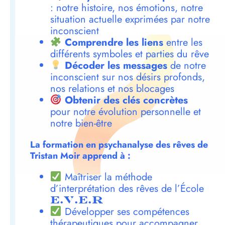
: notre histoire, nos émotions, notre
situation actuelle exprimées par notre
inconscient
Comprendre les liens
entre les
différents symboles et parties du rêve
Décoder les messages
de notre
inconscient sur nos désirs profonds,
nos relations et nos blocages
Obtenir des clés concrètes
pour notre évolution personnelle et
notre bien-être
La formation en psychanalyse des rêves de
Tristan Moir apprend à :
Maîtriser la méthode
d’interprétation des rêves de l’École
E.V.E.R
Développer ses compétences
thérapeutiques pour accompagner