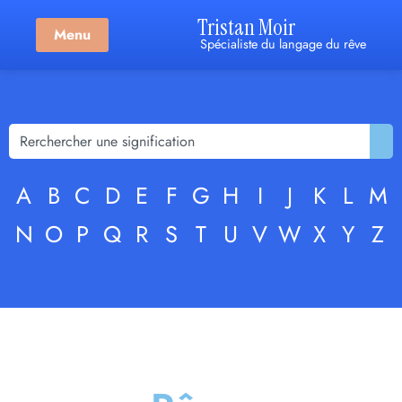
Tristan Moir
Menu
Spécialiste du langage du rêve
A
B
C
D
E
F
G
H
I
J
K
L
M
N
O
P
Q
R
S
T
U
V
W
X
Y
Z