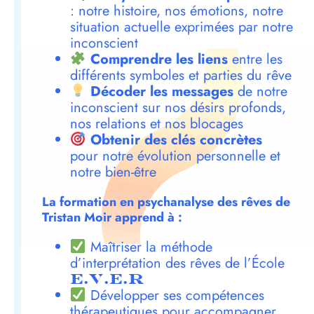
: notre histoire, nos émotions, notre
situation actuelle exprimées par notre
inconscient
Comprendre les liens
entre les
différents symboles et parties du rêve
Décoder les messages
de notre
inconscient sur nos désirs profonds,
nos relations et nos blocages
Obtenir des clés concrètes
pour notre évolution personnelle et
notre bien-être
La formation en psychanalyse des rêves de
Tristan Moir apprend à :
Maîtriser la méthode
d’interprétation des rêves de l’École
E.V.E.R
Développer ses compétences
thérapeutiques pour accompagner