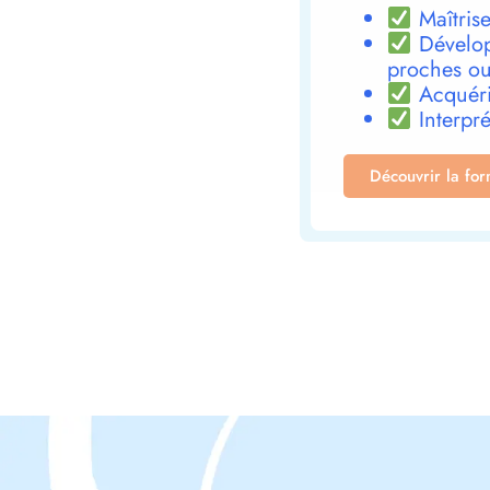
Maîtrise
Dévelop
proches ou
Acquéri
Interpré
Découvrir la fo