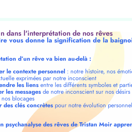
oin dans l'interprétation de nos rêves
ire vous donne la signification de la baigno
étation d’un rêve va bien au-delà :
er le contexte personnel
: notre histoire, nos émoti
ctuelle exprimées par notre inconscient
ndre les liens
entre les différents symboles et parti
r les messages
de notre inconscient sur nos désirs
t nos blocages
r des clés concrètes
pour notre évolution personnel
n psychanalyse des rêves de Tristan Moir appren