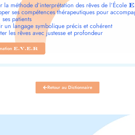
r la méthode d’interprétation des rêves de l’École
E
per ses compétences thérapeutiques pour accompa
 ses patients
r un langage symbolique précis et cohérent
ter les rêves avec justesse et profondeur
rmation
E.V.E.R
Retour au Dictionnaire