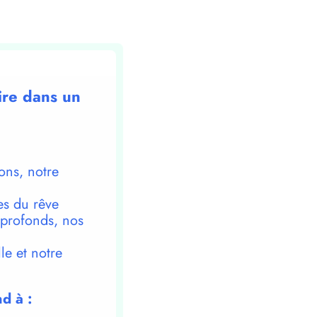
ire dans un
ons, notre
es du rêve
 profonds, nos
le et notre
d à :