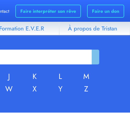
ntact
Faire interpréter son rêve
Faire un don
Formation E.V.E.R
À propos de Tristan
J
K
L
M
W
X
Y
Z