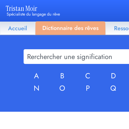
Tristan Moir
Spécialiste du langage du rêve
Dictionnaire des rêves
Accueil
Resso
A
B
C
D
N
O
P
Q