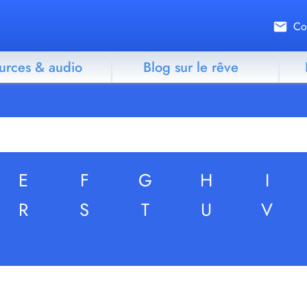
Co
urces & audio
Blog sur le rêve
E
F
G
H
I
R
S
T
U
V