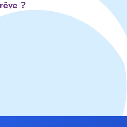
 rêve ?