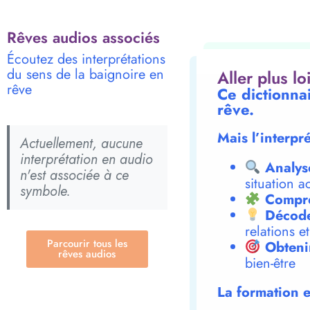
Rêves audios associés
Écoutez des interprétations
du sens de la baignoire en
Aller plus l
rêve
Ce dictionna
rêve.
Mais l’interpr
Actuellement, aucune
interprétation en audio
Analys
n'est associée à ce
situation a
symbole.
Compre
Décode
relations e
Parcourir tous les
Obteni
rêves audios
bien-être
La formation e