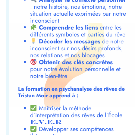
: notre histoire, nos émotions, notre
situation actuelle exprimées par notre
inconscient
Comprendre les liens
entre les
différents symboles et parties du rêve
Décoder les messages
de notre
inconscient sur nos désirs profonds,
nos relations et nos blocages
Obtenir des clés concrètes
pour notre évolution personnelle et
notre bien-être
La formation en psychanalyse des rêves de
Tristan Moir apprend à :
Maîtriser la méthode
d’interprétation des rêves de l’École
E.V.E.R
Développer ses compétences