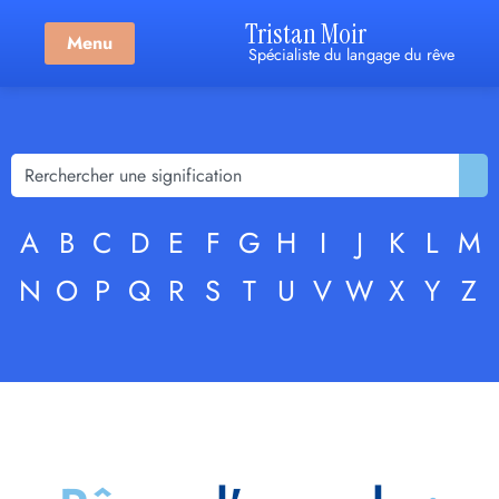
Tristan Moir
Menu
Spécialiste du langage du rêve
A
B
C
D
E
F
G
H
I
J
K
L
M
N
O
P
Q
R
S
T
U
V
W
X
Y
Z