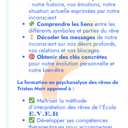
: notre histoire, nos émotions, notre
situation actuelle exprimées par notre
inconscient
Comprendre les liens
entre les
différents symboles et parties du rêve
Décoder les messages
de notre
inconscient sur nos désirs profonds,
nos relations et nos blocages
Obtenir des clés concrètes
pour notre évolution personnelle et
notre bien-être
La formation en psychanalyse des rêves de
Tristan Moir apprend à :
Maîtriser la méthode
d’interprétation des rêves de l’École
E.V.E.R
Développer ses compétences
thérapeutiques pour accompagner