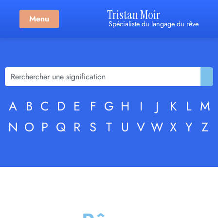
Tristan Moir
Menu
Spécialiste du langage du rêve
A
B
C
D
E
F
G
H
I
J
K
L
M
N
O
P
Q
R
S
T
U
V
W
X
Y
Z