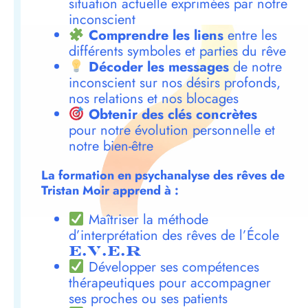
situation actuelle exprimées par notre
inconscient
Comprendre les liens
entre les
différents symboles et parties du rêve
Décoder les messages
de notre
inconscient sur nos désirs profonds,
nos relations et nos blocages
Obtenir des clés concrètes
pour notre évolution personnelle et
notre bien-être
La formation en psychanalyse des rêves de
Tristan Moir apprend à :
Maîtriser la méthode
d’interprétation des rêves de l’École
E.V.E.R
Développer ses compétences
thérapeutiques pour accompagner
ses proches ou ses patients