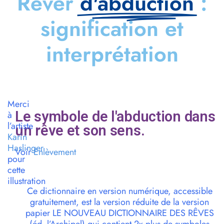
Rêver
d'abduction
:
signification et
interprétation
Merci
Le symbole de l'abduction dans
à
l’artiste
un rêve et son sens.
Karin
Haslinger
Voir
Enlèvement
pour
cette
illustration
Ce dictionnaire en version numérique, accessible
gratuitement, est la version réduite de la version
papier LE NOUVEAU DICTIONNAIRE DES RÊVES