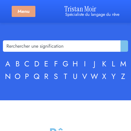
Tristan Moir
Menu
Spécialiste du langage du rêve
A
B
C
D
E
F
G
H
I
J
K
L
M
N
O
P
Q
R
S
T
U
V
W
X
Y
Z