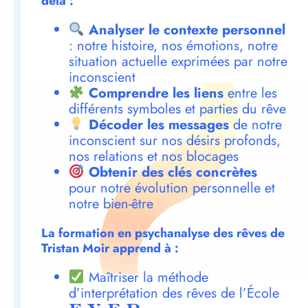
delà :
Analyser le contexte personnel
: notre histoire, nos émotions, notre
situation actuelle exprimées par notre
inconscient
Comprendre les liens
entre les
différents symboles et parties du rêve
Décoder les messages
de notre
inconscient sur nos désirs profonds,
nos relations et nos blocages
Obtenir des clés concrètes
pour notre évolution personnelle et
notre bien-être
La formation en psychanalyse des rêves de
Tristan Moir apprend à :
Maîtriser la méthode
d’interprétation des rêves de l’École