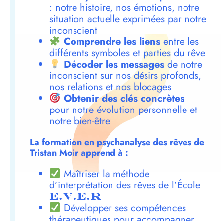
: notre histoire, nos émotions, notre
situation actuelle exprimées par notre
inconscient
Comprendre les liens
entre les
différents symboles et parties du rêve
Décoder les messages
de notre
inconscient sur nos désirs profonds,
nos relations et nos blocages
Obtenir des clés concrètes
pour notre évolution personnelle et
notre bien-être
La formation en psychanalyse des rêves de
Tristan Moir apprend à :
Maîtriser la méthode
d’interprétation des rêves de l’École
E.V.E.R
Développer ses compétences
thérapeutiques pour accompagner