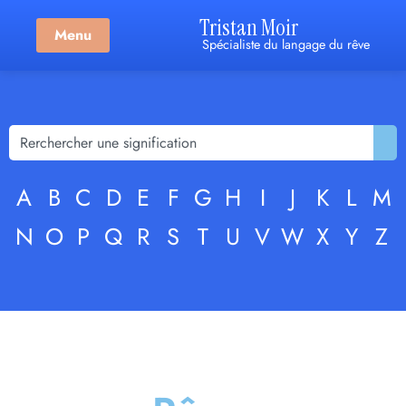
Tristan Moir
Menu
Spécialiste du langage du rêve
A
B
C
D
E
F
G
H
I
J
K
L
M
N
O
P
Q
R
S
T
U
V
W
X
Y
Z