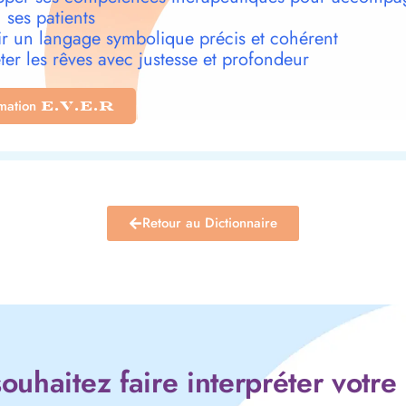
 ses patients
r un langage symbolique précis et cohérent
ter les rêves avec justesse et profondeur
rmation
E.V.E.R
Retour au Dictionnaire
ouhaitez faire interpréter votre