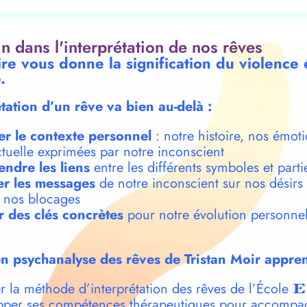
oin dans l'interprétation de nos rêves
ire vous donne la signification du violence 
.
étation d’un rêve va bien au-delà :
er le contexte personnel
: notre histoire, nos émoti
ctuelle exprimées par notre inconscient
ndre les liens
entre les différents symboles et parti
r les messages
de notre inconscient sur nos désirs
t nos blocages
r des clés concrètes
pour notre évolution personnel
n psychanalyse des rêves de Tristan Moir appren
r la méthode d’interprétation des rêves de l’École
E
per ses compétences thérapeutiques pour accompa