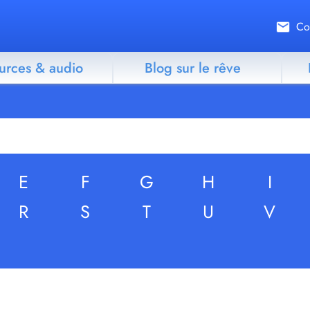
Co
urces & audio
Blog sur le rêve
E
F
G
H
I
R
S
T
U
V