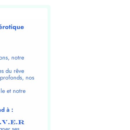
érotique
ons, notre
es du rêve
 profonds, nos
le et notre
d à :
.V.E.R
gner ses