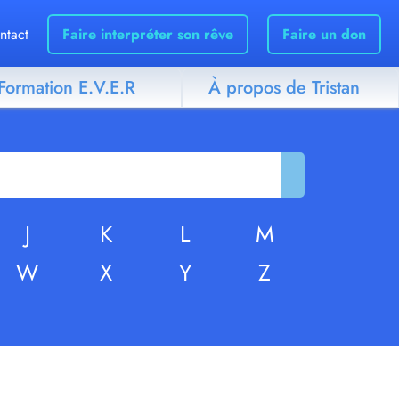
ntact
Faire interpréter son rêve
Faire un don
Formation E.V.E.R
À propos de Tristan
J
K
L
M
W
X
Y
Z