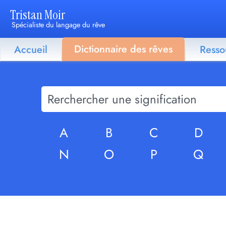
Tristan Moir
Spécialiste du langage du rêve
Dictionnaire des rêves
Accueil
Resso
A
B
C
D
N
O
P
Q