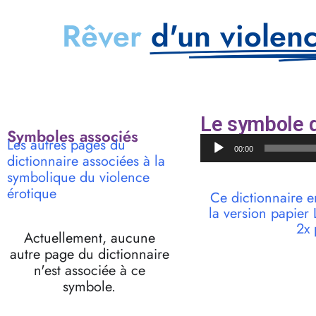
Rêver
d'un violen
Le symbole d
Symboles associés
Lecteur
Les autres pages du
00:00
audio
dictionnaire associées à la
symbolique du violence
érotique
Ce dictionnaire e
la version papie
2x 
Actuellement, aucune
autre page du dictionnaire
n'est associée à ce
symbole.