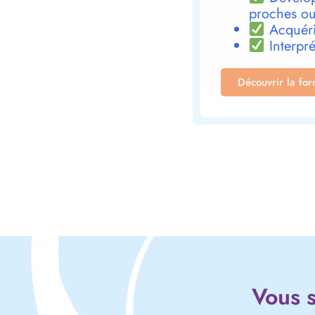
proches ou
Acquéri
Interpré
Découvrir la fo
Vous s