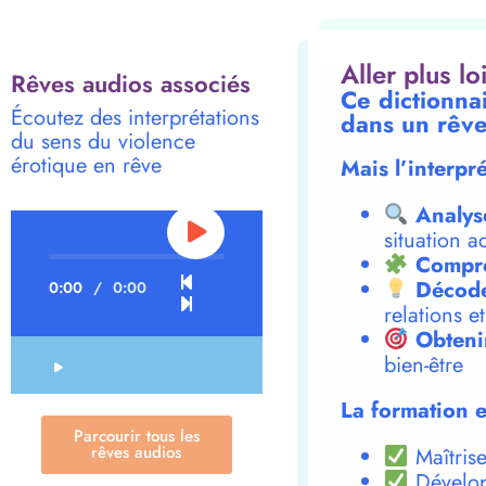
Aller plus l
Rêves audios associés
Ce dictionna
Écoutez des interprétations
dans un rêve
du sens du violence
érotique en rêve
Mais l’interpr
Analys
situation a
Compre
Décode
0:00
/
0:00
relations e
Obteni
bien-être
La formation e
Parcourir tous les
rêves audios
Maîtrise
Dévelop