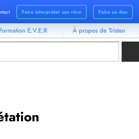
ntact
Faire interpréter son rêve
Faire un don
Formation E.V.E.R
À propos de Tristan
étation