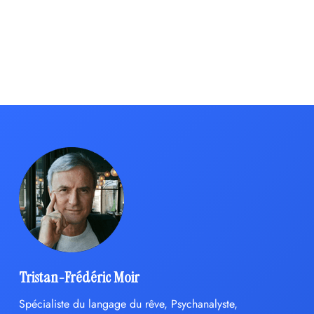
Tristan-Frédéric Moir
Spécialiste du langage du rêve, Psychanalyste,