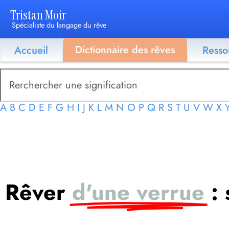
Tristan Moir
Spécialiste du langage du rêve
Dictionnaire des rêves
Accueil
Resso
A
B
C
D
E
F
G
H
I
J
K
L
M
N
O
P
Q
R
S
T
U
V
W
X
Rêver
d'une verrue
: