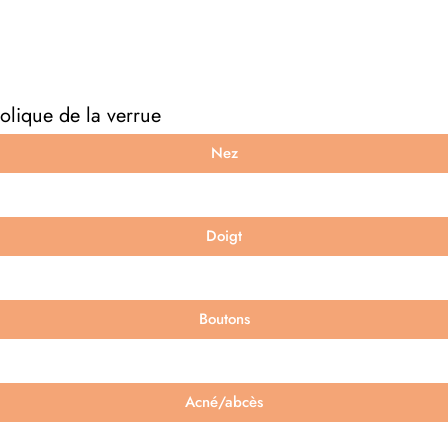
olique de la verrue
Nez
Doigt
Boutons
Acné/abcès