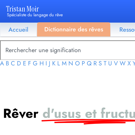
Tristan Moir
Spécialiste du langage du rêve
Dictionnaire des rêves
Accueil
Resso
A
B
C
D
E
F
G
H
I
J
K
L
M
N
O
P
Q
R
S
T
U
V
W
X
Rêver
d'usus et fruct