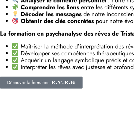
Analyser le contexte personnel
: notre his
Comprendre les liens
entre les différents 
Décoder les messages
de notre inconscient
Obtenir des clés concrètes
pour notre évol
La formation en psychanalyse des rêves de Trist
Maîtriser la méthode d’interprétation des rê
Développer ses compétences thérapeutiques
Acquérir un langage symbolique précis et c
Interpréter les rêves avec justesse et profon
Découvrir la formation
E.V.E.R