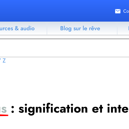
Co
urces & audio
Blog sur le rêve
Y
Z
us
: signification et int