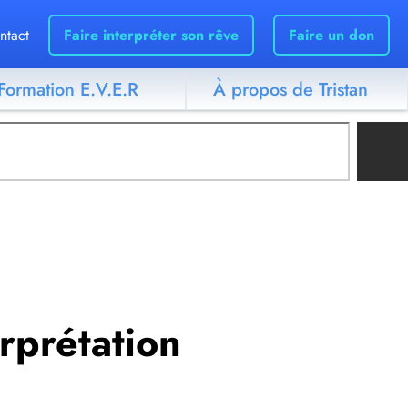
ntact
Faire interpréter son rêve
Faire un don
Formation E.V.E.R
À propos de Tristan
erprétation