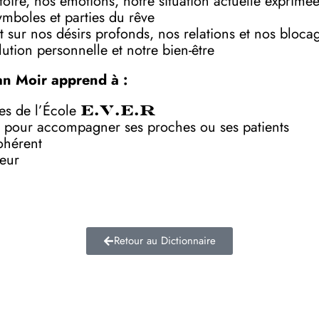
toire, nos émotions, notre situation actuelle exprimé
symboles et parties du rêve
 sur nos désirs profonds, nos relations et nos bloca
ution personnelle et notre bien-être
an Moir apprend à :
ves de l’École
E.V.E.R
 pour accompagner ses proches ou ses patients
ohérent
deur
Retour au Dictionnaire