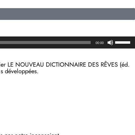
Utilisez
00:00
les
flèches
haut/b
on papier LE NOUVEAU DICTIONNAIRE DES RÊVES (éd.
pour
lus développées.
augmen
ou
diminue
le
volume