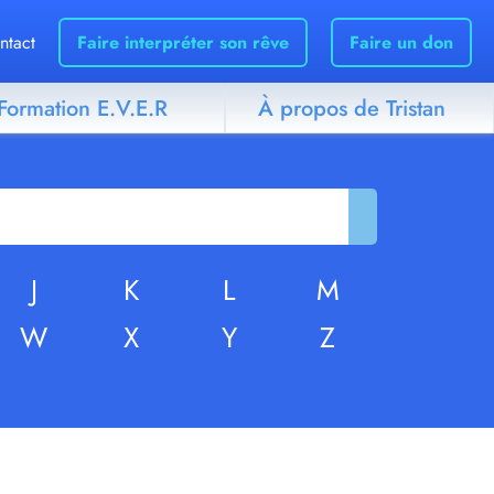
ntact
Faire interpréter son rêve
Faire un don
Formation E.V.E.R
À propos de Tristan
J
K
L
M
W
X
Y
Z