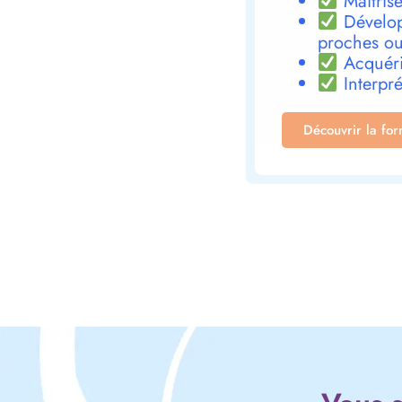
Maîtrise
Dévelop
proches ou
Acquéri
Interpré
Découvrir la fo