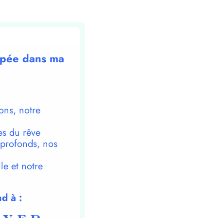
oupée dans ma
ons, notre
es du rêve
 profonds, nos
le et notre
d à :