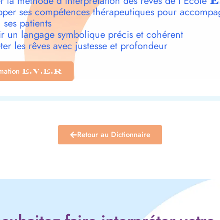
r la méthode d’interprétation des rêves de l’École
E
per ses compétences thérapeutiques pour accompa
 ses patients
r un langage symbolique précis et cohérent
ter les rêves avec justesse et profondeur
rmation
E.V.E.R
Retour au Dictionnaire