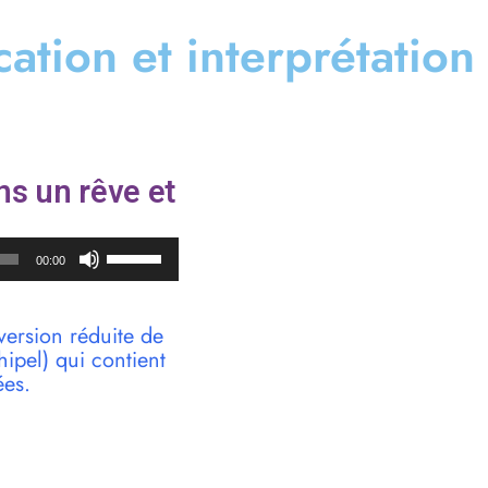
ication et interprétation
ns un rêve et
Utilisez
00:00
les
flèches
haut/bas
version réduite de
pour
pel) qui contient
augmenter
ées.
ou
diminuer
le
volume.