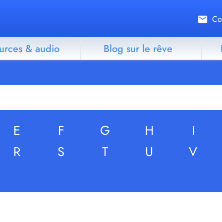
Co
urces & audio
Blog sur le rêve
E
F
G
H
I
R
S
T
U
V