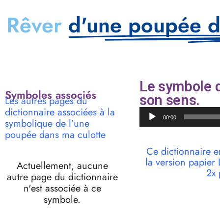
Rêver
d'une poupée d
Le symbole d
Symboles associés
son sens.
Les autres pages du
dictionnaire associées à la
Lecteur
00:00
symbolique de l’une
audio
poupée dans ma culotte
Ce dictionnaire e
la version papie
Actuellement, aucune
2x 
autre page du dictionnaire
n'est associée à ce
symbole.