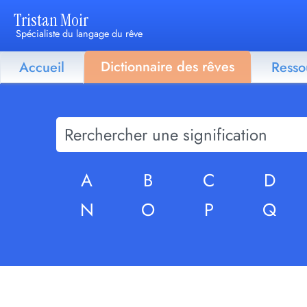
Tristan Moir
Spécialiste du langage du rêve
Dictionnaire des rêves
Accueil
Resso
A
B
C
D
N
O
P
Q