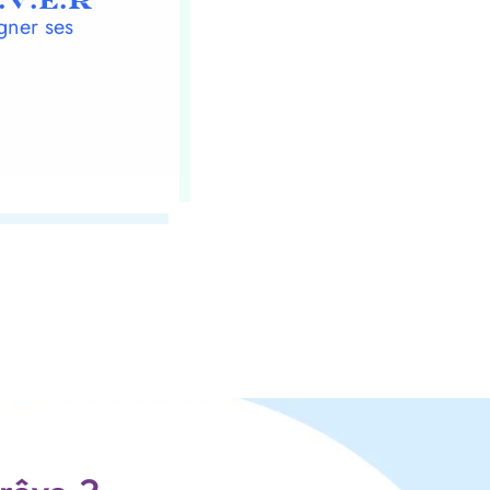
.V.E.R
gner ses