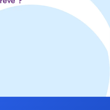
 rêve ?