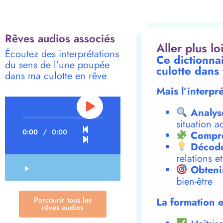
Rêves audios associés
Aller plus l
Écoutez des interprétations
Ce dictionna
du sens de l’une poupée
culotte dans
dans ma culotte en rêve
Mais l’interpr
Analys
situation a
0:00
/
0:00
Compre
Décode
relations e
Obteni
bien-être
Parcourir tous les
La formation e
rêves audios