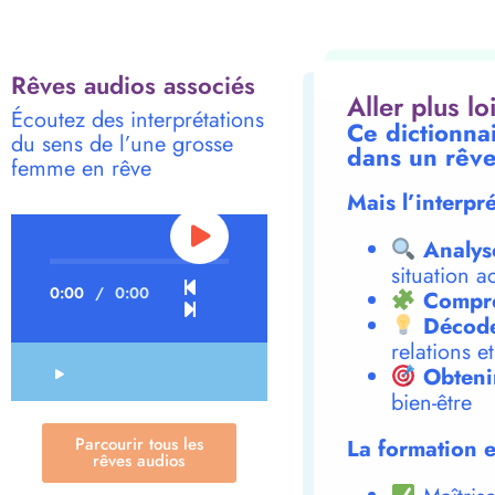
Rêves audios associés
Aller plus l
Écoutez des interprétations
Ce dictionna
du sens de l’une grosse
dans un rêve
femme en rêve
Mais l’interpr
Analys
situation a
0:00
/
0:00
Compre
Décode
relations e
Obteni
bien-être
Parcourir tous les
La formation e
rêves audios