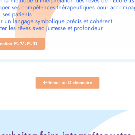
r la méthode d’interprétation des rêves de l’École
E
per ses compétences thérapeutiques pour accompa
 ses patients
r un langage symbolique précis et cohérent
ter les rêves avec justesse et profondeur
rmation
E.V.E.R
Retour au Dictionnaire