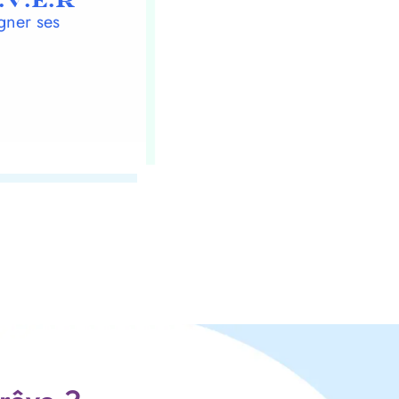
.V.E.R
gner ses