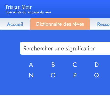
Tristan Moir
Spécialiste du langage du rêve
Dictionnaire des rêves
Accueil
Resso
A
B
C
D
N
O
P
Q