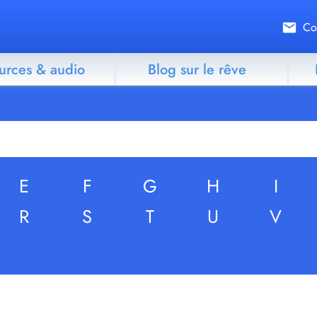
Co
urces & audio
Blog sur le rêve
E
F
G
H
I
R
S
T
U
V