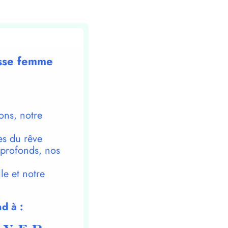
osse femme
ons, notre
es du rêve
 profonds, nos
le et notre
d à :