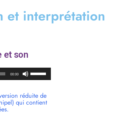
n et interprétation
 et son
Utilisez
00:00
les
flèches
haut/bas
version réduite de
pour
pel) qui contient
augmenter
ées.
ou
diminuer
le
volume.