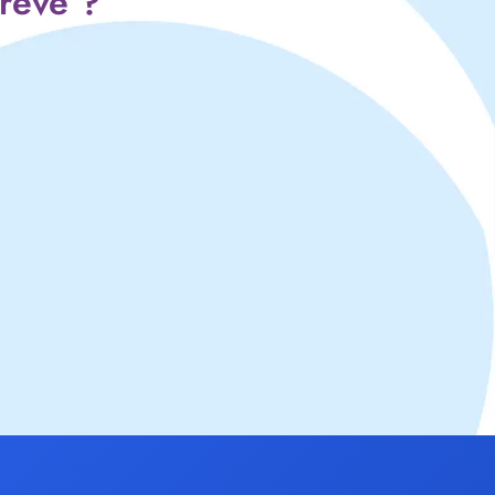
 rêve ?