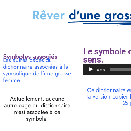
Rêver
d'une gro
Le symbole d
Symboles associés
sens.
Les autres pages du
dictionnaire associées à la
Lecteur
00:00
symbolique de l’une grosse
audio
femme
Ce dictionnaire e
la version papie
Actuellement, aucune
2x 
autre page du dictionnaire
n'est associée à ce
symbole.