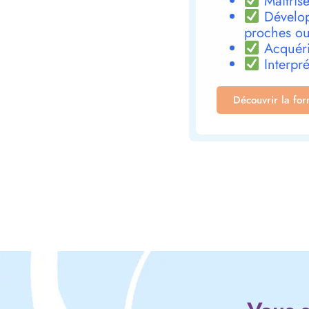
Maîtrise
Dévelop
proches ou
Acquéri
Interpré
Découvrir la fo