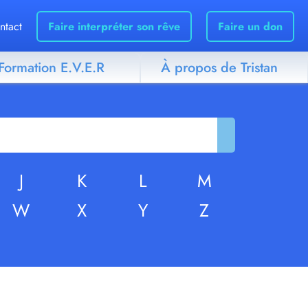
ntact
Faire interpréter son rêve
Faire un don
Formation E.V.E.R
À propos de Tristan
J
K
L
M
W
X
Y
Z