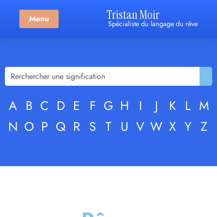
Tristan Moir
Menu
Spécialiste du langage du rêve
A
B
C
D
E
F
G
H
I
J
K
L
M
N
O
P
Q
R
S
T
U
V
W
X
Y
Z