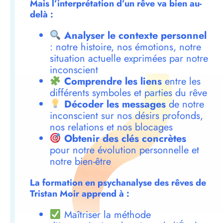
Mais l’interprétation d’un rêve va bien au-
delà :
Analyser le contexte personnel
: notre histoire, nos émotions, notre
situation actuelle exprimées par notre
inconscient
Comprendre les liens
entre les
différents symboles et parties du rêve
Décoder les messages
de notre
inconscient sur nos désirs profonds,
nos relations et nos blocages
Obtenir des clés concrètes
pour notre évolution personnelle et
notre bien-être
La formation en psychanalyse des rêves de
Tristan Moir apprend à :
Maîtriser la méthode