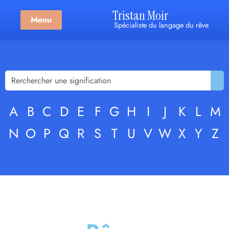
Tristan Moir
Menu
Spécialiste du langage du rêve
A
B
C
D
E
F
G
H
I
J
K
L
M
N
O
P
Q
R
S
T
U
V
W
X
Y
Z