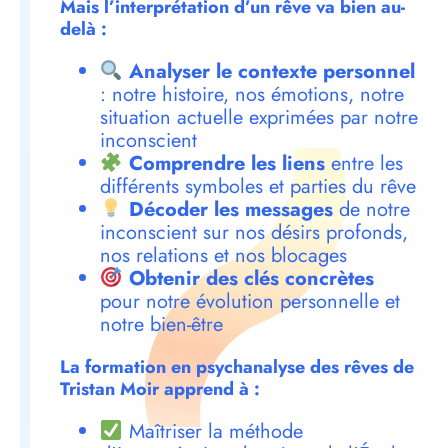
Mais l’interprétation d’un rêve va bien au-
delà :
Analyser le contexte personnel
: notre histoire, nos émotions, notre
situation actuelle exprimées par notre
inconscient
Comprendre les liens
entre les
différents symboles et parties du rêve
Décoder les messages
de notre
inconscient sur nos désirs profonds,
nos relations et nos blocages
Obtenir des clés concrètes
pour notre évolution personnelle et
notre bien-être
La formation en psychanalyse des rêves de
Tristan Moir apprend à :
Maîtriser la méthode