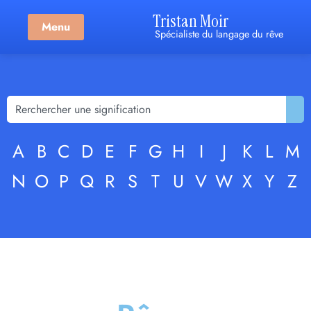
Tristan Moir
Menu
Spécialiste du langage du rêve
A
B
C
D
E
F
G
H
I
J
K
L
M
N
O
P
Q
R
S
T
U
V
W
X
Y
Z