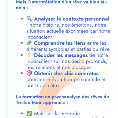
Mais l’interprétation d’un rêve va bien au-
delà :
Analyser le contexte personnel
: notre histoire, nos émotions, notre
situation actuelle exprimées par notre
inconscient
Comprendre les liens
entre les
différents symboles et parties du rêve
Décoder les messages
de notre
inconscient sur nos désirs profonds,
nos relations et nos blocages
Obtenir des clés concrètes
pour notre évolution personnelle et
notre bien-être
La formation en psychanalyse des rêves de
Tristan Moir apprend à :
Maîtriser la méthode