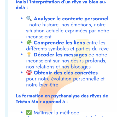
Mais l’interprétation d’un rêve va bien au-
delà :
Analyser le contexte personnel
: notre histoire, nos émotions, notre
situation actuelle exprimées par notre
inconscient
Comprendre les liens
entre les
différents symboles et parties du rêve
Décoder les messages
de notre
inconscient sur nos désirs profonds,
nos relations et nos blocages
Obtenir des clés concrètes
pour notre évolution personnelle et
notre bien-être
La formation en psychanalyse des rêves de
Tristan Moir apprend à :
Maîtriser la méthode