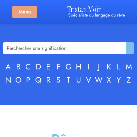
Tristan Moir
Menu
Spécialiste du langage du rêve
A
B
C
D
E
F
G
H
I
J
K
L
M
N
O
P
Q
R
S
T
U
V
W
X
Y
Z