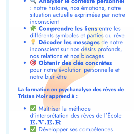
Analyser le contexte personnel
: notre histoire, nos émotions, notre
situation actuelle exprimées par notre
inconscient
Comprendre les liens
entre les
différents symboles et parties du rêve
Décoder les messages
de notre
inconscient sur nos désirs profonds,
nos relations et nos blocages
Obtenir des clés concrètes
pour notre évolution personnelle et
notre bien-être
La formation en psychanalyse des rêves de
Tristan Moir apprend à :
Maîtriser la méthode
d’interprétation des rêves de l’École
E.V.E.R
Développer ses compétences