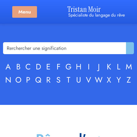
Tristan Moir
Menu
Spécialiste du langage du rêve
A
B
C
D
E
F
G
H
I
J
K
L
M
N
O
P
Q
R
S
T
U
V
W
X
Y
Z