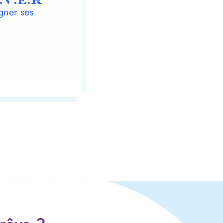
.V.E.R
gner ses