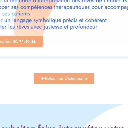
r la méthode d’interprétation des rêves de l’École
E
per ses compétences thérapeutiques pour accompa
 ses patients
r un langage symbolique précis et cohérent
ter les rêves avec justesse et profondeur
rmation
E.V.E.R
Retour au Dictionnaire