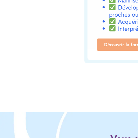
Maîtrise
Dévelop
proches ou
Acquéri
Interpré
Découvrir la fo