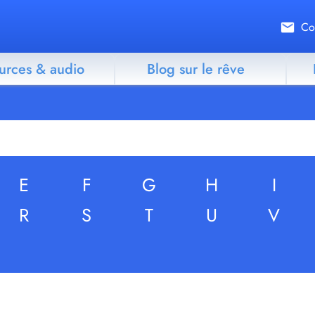
Co
urces & audio
Blog sur le rêve
E
F
G
H
I
R
S
T
U
V