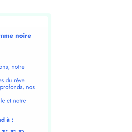
femme noire
ons, notre
es du rêve
 profonds, nos
le et notre
d à :