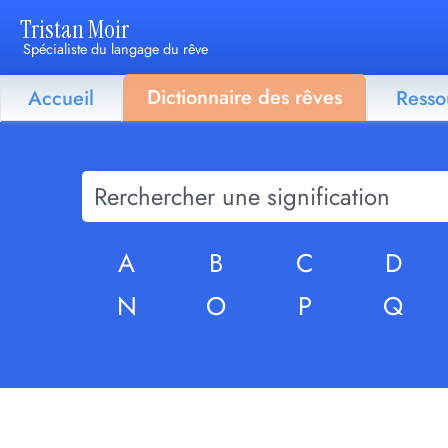
Tristan Moir
Spécialiste du langage du rêve
Dictionnaire des rêves
Accueil
Resso
A
B
C
D
N
O
P
Q