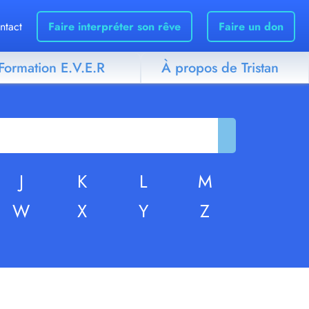
ntact
Faire interpréter son rêve
Faire un don
Formation E.V.E.R
À propos de Tristan
J
K
L
M
W
X
Y
Z