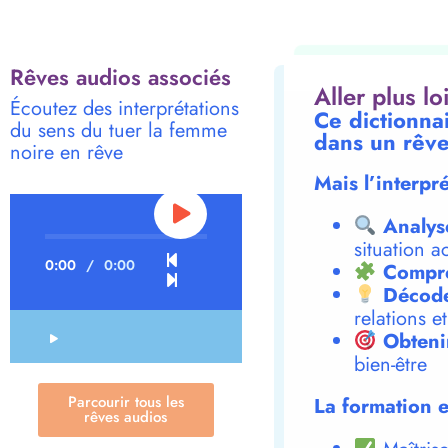
Rêves audios associés
Aller plus l
Écoutez des interprétations
Ce dictionna
du sens du tuer la femme
dans un rêve
noire en rêve
Mais l’interpr
Analys
situation a
0:00
/
0:00
Compre
Décode
relations e
Obteni
bien-être
Parcourir tous les
La formation e
rêves audios