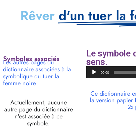
Rêver
d'un tuer la
Le symbole d
Symboles associés
sens.
Les autres pages du
dictionnaire associées à la
Lecteur
00:00
symbolique du tuer la
audio
femme noire
Ce dictionnaire e
la version papie
Actuellement, aucune
2x 
autre page du dictionnaire
n'est associée à ce
symbole.