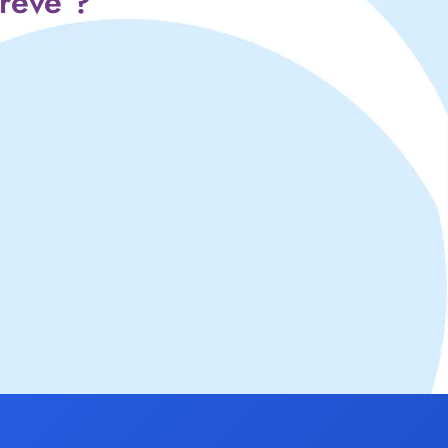
 rêve ?