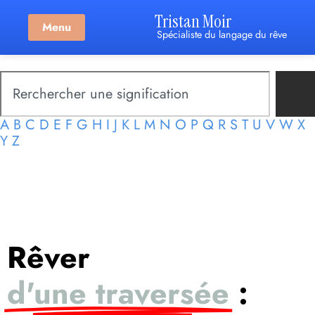
Tristan Moir
Menu
Spécialiste du langage du rêve
A
B
C
D
E
F
G
H
I
J
K
L
M
N
O
P
Q
R
S
T
U
V
W
X
Y
Z
Rêver
d'une traversée
: