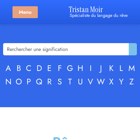
Tristan Moir
Menu
Spécialiste du langage du rêve
A
B
C
D
E
F
G
H
I
J
K
L
M
N
O
P
Q
R
S
T
U
V
W
X
Y
Z