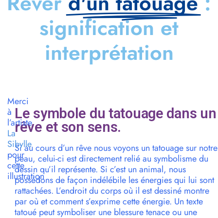
Rêver
d'un tatouage
:
signification et
interprétation
Merci
Le symbole du tatouage dans un
à
l’artiste
rêve et son sens.
La
Sibylle
Si au cours d’un rêve nous voyons un tatouage sur notre
pour
peau, celui-ci est directement relié au symbolisme du
cette
dessin qu’il représente. Si c’est un animal, nous
illustration
possédons de façon indélébile les énergies qui lui sont
rattachées. L’endroit du corps où il est dessiné montre
par où et comment s’exprime cette énergie. Un texte
tatoué peut symboliser une blessure tenace ou une