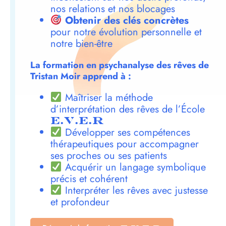
nos relations et nos blocages
Obtenir des clés concrètes
pour notre évolution personnelle et
notre bien-être
La formation en psychanalyse des rêves de
Tristan Moir apprend à :
Maîtriser la méthode
d’interprétation des rêves de l’École
E.V.E.R
Développer ses compétences
thérapeutiques pour accompagner
ses proches ou ses patients
Acquérir un langage symbolique
précis et cohérent
Interpréter les rêves avec justesse
et profondeur