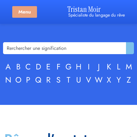
Tristan Moir
Menu
Spécialiste du langage du rêve
A
B
C
D
E
F
G
H
I
J
K
L
M
N
O
P
Q
R
S
T
U
V
W
X
Y
Z