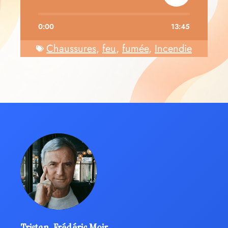
0:00
13:45
Chaussures
,
feu
,
fumée
,
Incendie
Tristan-Frédéric Moir