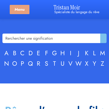
Tristan Moir
Menu
Spécialiste du langage du rêve
A
B
C
D
E
F
G
H
I
J
K
L
M
N
O
P
Q
R
S
T
U
V
W
X
Y
Z