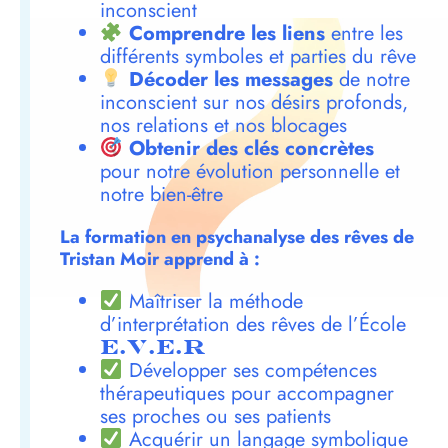
inconscient
Comprendre les liens
entre les
différents symboles et parties du rêve
Décoder les messages
de notre
inconscient sur nos désirs profonds,
nos relations et nos blocages
Obtenir des clés concrètes
pour notre évolution personnelle et
notre bien-être
La formation en psychanalyse des rêves de
Tristan Moir apprend à :
Maîtriser la méthode
d’interprétation des rêves de l’École
E.V.E.R
Développer ses compétences
thérapeutiques pour accompagner
ses proches ou ses patients
Acquérir un langage symbolique