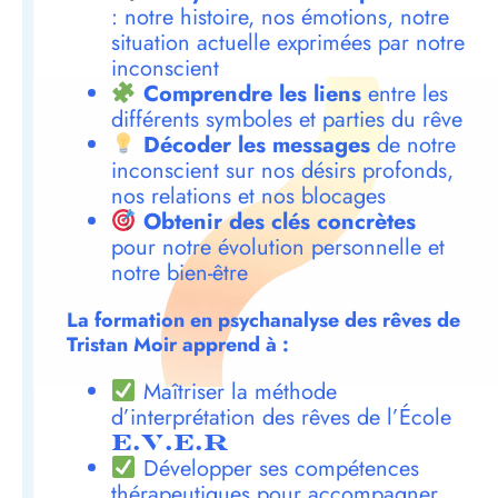
: notre histoire, nos émotions, notre
situation actuelle exprimées par notre
inconscient
Comprendre les liens
entre les
différents symboles et parties du rêve
Décoder les messages
de notre
inconscient sur nos désirs profonds,
nos relations et nos blocages
Obtenir des clés concrètes
pour notre évolution personnelle et
notre bien-être
La formation en psychanalyse des rêves de
Tristan Moir apprend à :
Maîtriser la méthode
d’interprétation des rêves de l’École
E.V.E.R
Développer ses compétences
thérapeutiques pour accompagner