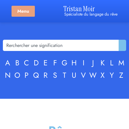
Tristan Moir
Menu
Spécialiste du langage du rêve
A
B
C
D
E
F
G
H
I
J
K
L
M
N
O
P
Q
R
S
T
U
V
W
X
Y
Z