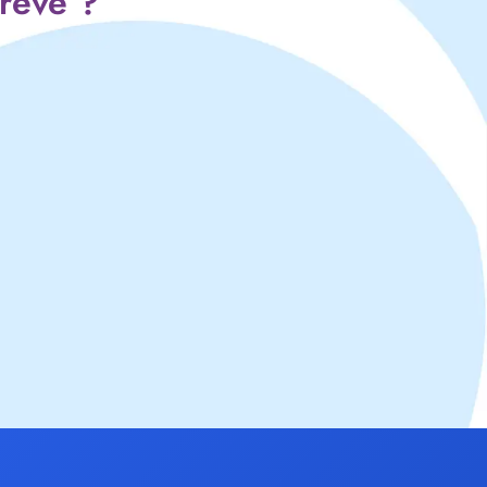
 rêve ?