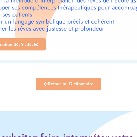
r la méthode d’interprétation des rêves de l’École
E
per ses compétences thérapeutiques pour accompa
 ses patients
r un langage symbolique précis et cohérent
ter les rêves avec justesse et profondeur
rmation
E.V.E.R
Retour au Dictionnaire