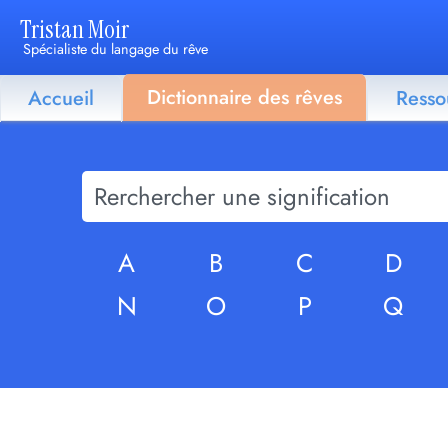
Tristan Moir
Spécialiste du langage du rêve
Dictionnaire des rêves
Accueil
Resso
A
B
C
D
N
O
P
Q