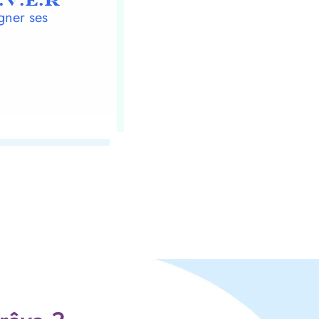
.V.E.R
gner ses