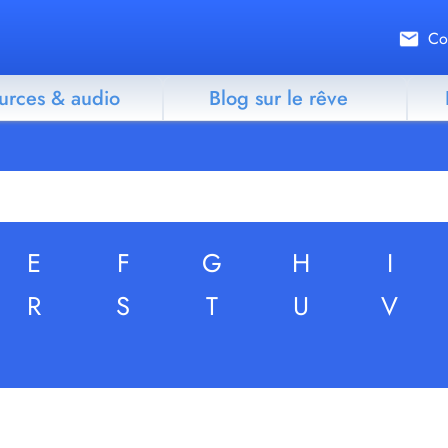
Co
urces & audio
Blog sur le rêve
E
F
G
H
I
R
S
T
U
V