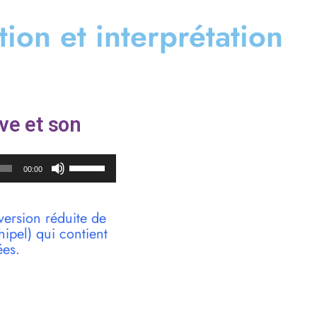
ation et interprétation
ve et son
Utilisez
00:00
les
flèches
haut/bas
version réduite de
pour
pel) qui contient
augmenter
ées.
ou
diminuer
le
volume.