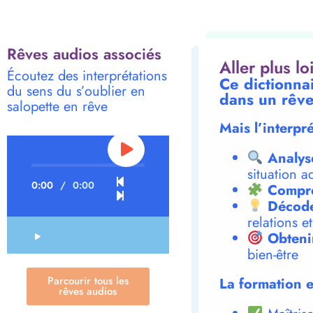
Rêves audios associés
Aller plus l
Écoutez des interprétations
Ce dictionnai
du sens du s’oublier en
dans un rêve
salopette en rêve
Mais l’interpr
Analys
situation a
0:00
/
0:00
Compre
Décode
relations e
Obteni
bien-être
Parcourir tous les
La formation e
rêves audios