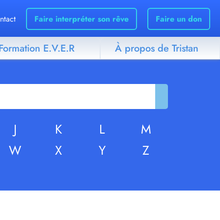
ntact
Faire interpréter son rêve
Faire un don
Formation E.V.E.R
À propos de Tristan
J
K
L
M
W
X
Y
Z