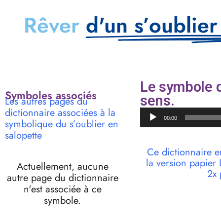
Rêver
d'un s’oublier
Le symbole d
Symboles associés
sens.
Les autres pages du
dictionnaire associées à la
Lecteur
00:00
symbolique du s’oublier en
audio
salopette
Ce dictionnaire e
la version papie
Actuellement, aucune
2x 
autre page du dictionnaire
n'est associée à ce
symbole.