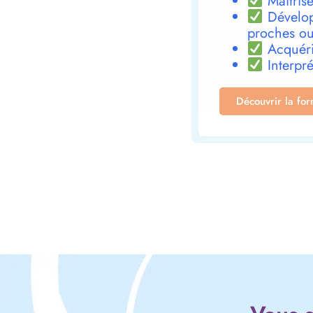
Maîtrise
Dévelop
proches ou
Acquéri
Interpré
Découvrir la fo