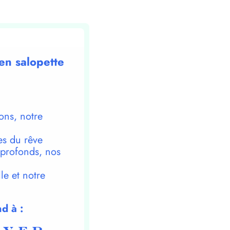
 en salopette
ons, notre
es du rêve
 profonds, nos
le et notre
d à :