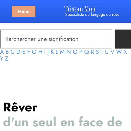
Tristan Moir
Menu
Spécialiste du langage du rêve
A
B
C
D
E
F
G
H
I
J
K
L
M
N
O
P
Q
R
S
T
U
V
W
X
Y
Z
Rêver
d'un seul en face de