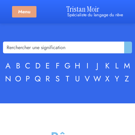
Tristan Moir
Menu
Spécialiste du langage du rêve
A
B
C
D
E
F
G
H
I
J
K
L
M
N
O
P
Q
R
S
T
U
V
W
X
Y
Z