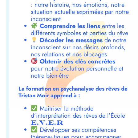
: notre histoire, nos émotions, notre
situation actuelle exprimées par notre
inconscient
Comprendre les liens
entre les
différents symboles et parties du rêve
Décoder les messages
de notre
inconscient sur nos désirs profonds,
nos relations et nos blocages
Obtenir des clés concrètes
pour notre évolution personnelle et
notre bien-être
La formation en psychanalyse des rêves de
Tristan Moir apprend à :
Maîtriser la méthode
d’interprétation des rêves de l’École
E.V.E.R
Développer ses compétences
thérapeutiques pour accompagner