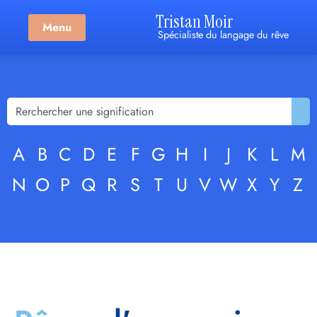
Tristan Moir
Menu
Spécialiste du langage du rêve
A
B
C
D
E
F
G
H
I
J
K
L
M
N
O
P
Q
R
S
T
U
V
W
X
Y
Z