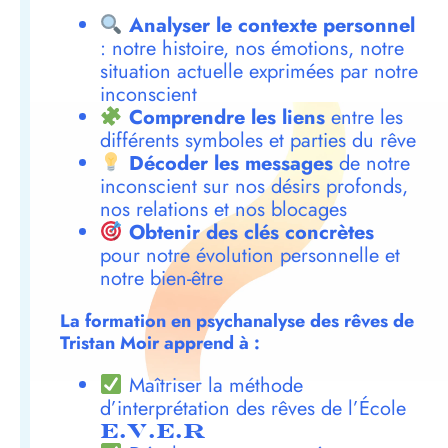
Analyser le contexte personnel
: notre histoire, nos émotions, notre
situation actuelle exprimées par notre
inconscient
Comprendre les liens
entre les
différents symboles et parties du rêve
Décoder les messages
de notre
inconscient sur nos désirs profonds,
nos relations et nos blocages
Obtenir des clés concrètes
pour notre évolution personnelle et
notre bien-être
La formation en psychanalyse des rêves de
Tristan Moir apprend à :
Maîtriser la méthode
d’interprétation des rêves de l’École
E.V.E.R