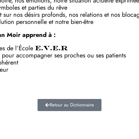
toire, nos émotions, notre situation actuelle exprimé
symboles et parties du rêve
 sur nos désirs profonds, nos relations et nos bloca
ution personnelle et notre bien-être
an Moir apprend à :
ves de l’École
E.V.E.R
 pour accompagner ses proches ou ses patients
ohérent
deur
Retour au Dictionnaire