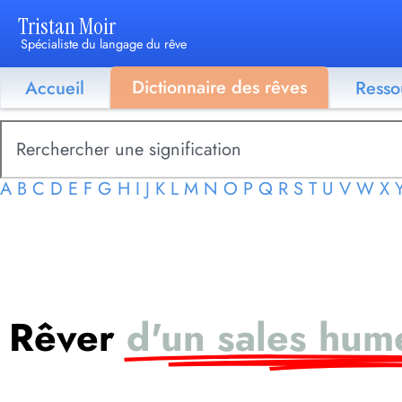
Tristan Moir
Spécialiste du langage du rêve
Dictionnaire des rêves
Accueil
Resso
A
B
C
D
E
F
G
H
I
J
K
L
M
N
O
P
Q
R
S
T
U
V
W
X
Rêver
d'un sales hum