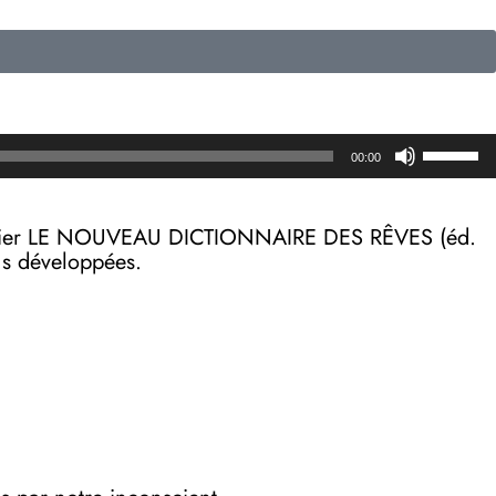
Utilisez
00:00
les
flèches
haut/b
on papier LE NOUVEAU DICTIONNAIRE DES RÊVES (éd.
pour
lus développées.
augmen
ou
diminue
le
volume