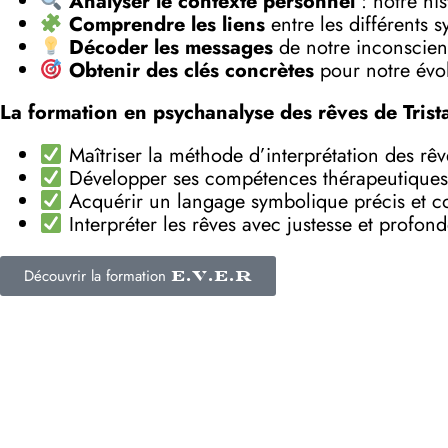
Analyser le contexte personnel
: notre his
Comprendre les liens
entre les différents 
Décoder les messages
de notre inconscient
Obtenir des clés concrètes
pour notre évol
La formation en psychanalyse des rêves de Trist
Maîtriser la méthode d’interprétation des rê
Développer ses compétences thérapeutiques
Acquérir un langage symbolique précis et c
Interpréter les rêves avec justesse et profon
Découvrir la formation
E.V.E.R