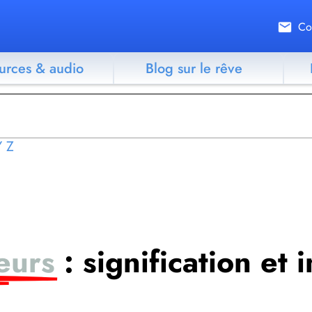
Co
urces & audio
Blog sur le rêve
Y
Z
eurs
: signification et 