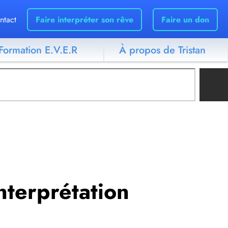
ntact
Faire interpréter son rêve
Faire un don
Formation E.V.E.R
À propos de Tristan
interprétation