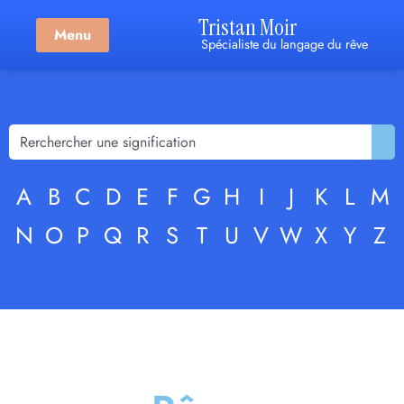
Tristan Moir
Menu
Spécialiste du langage du rêve
A
B
C
D
E
F
G
H
I
J
K
L
M
N
O
P
Q
R
S
T
U
V
W
X
Y
Z