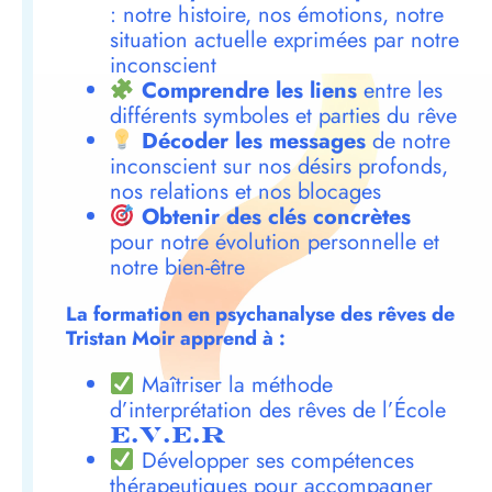
: notre histoire, nos émotions, notre
situation actuelle exprimées par notre
inconscient
Comprendre les liens
entre les
différents symboles et parties du rêve
Décoder les messages
de notre
inconscient sur nos désirs profonds,
nos relations et nos blocages
Obtenir des clés concrètes
pour notre évolution personnelle et
notre bien-être
La formation en psychanalyse des rêves de
Tristan Moir apprend à :
Maîtriser la méthode
d’interprétation des rêves de l’École
E.V.E.R
Développer ses compétences
thérapeutiques pour accompagner