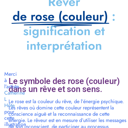
Rêver
de rose (couleur)
:
signification et
interprétation
Merci
Le symbole des rose (couleur)
à
l’artiste
dans un rêve et son sens.
Catherine
L
Le rose est la couleur du rêve, de l’énergie psychique.
Hôte
Les rêves où domine cette couleur représentent la
pour
conscience aiguë et la reconnaissance de cette
cette
énergie. Le rêveur est en mesure d’utiliser les messages
illustration
de son inconscient, de participer au processus