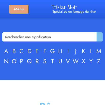
Tristan Moir
Menu
Spécialiste du langage du rêve
A
B
C
D
E
F
G
H
I
J
K
L
M
N
O
P
Q
R
S
T
U
V
W
X
Y
Z