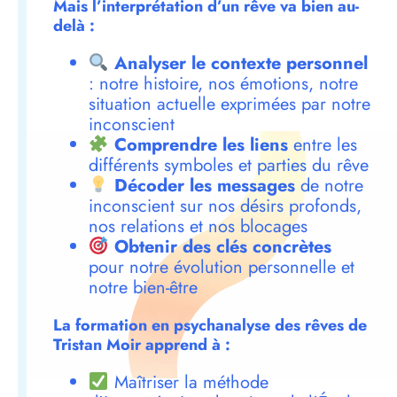
Mais l’interprétation d’un rêve va bien au-
delà :
Analyser le contexte personnel
: notre histoire, nos émotions, notre
situation actuelle exprimées par notre
inconscient
Comprendre les liens
entre les
différents symboles et parties du rêve
Décoder les messages
de notre
inconscient sur nos désirs profonds,
nos relations et nos blocages
Obtenir des clés concrètes
pour notre évolution personnelle et
notre bien-être
La formation en psychanalyse des rêves de
Tristan Moir apprend à :
Maîtriser la méthode