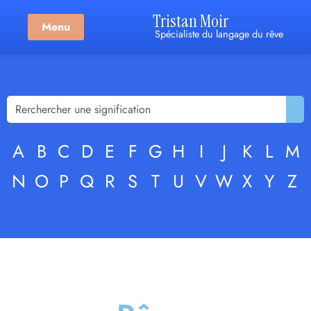
Tristan Moir
Menu
Spécialiste du langage du rêve
A
B
C
D
E
F
G
H
I
J
K
L
M
N
O
P
Q
R
S
T
U
V
W
X
Y
Z