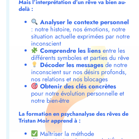
Mais l’interprétation d’un rêve va bien au-
delà :
Analyser le contexte personnel
: notre histoire, nos émotions, notre
situation actuelle exprimées par notre
inconscient
Comprendre les liens
entre les
différents symboles et parties du rêve
Décoder les messages
de notre
inconscient sur nos désirs profonds,
nos relations et nos blocages
Obtenir des clés concrètes
pour notre évolution personnelle et
notre bien-être
La formation en psychanalyse des rêves de
Tristan Moir apprend à :
Maîtriser la méthode