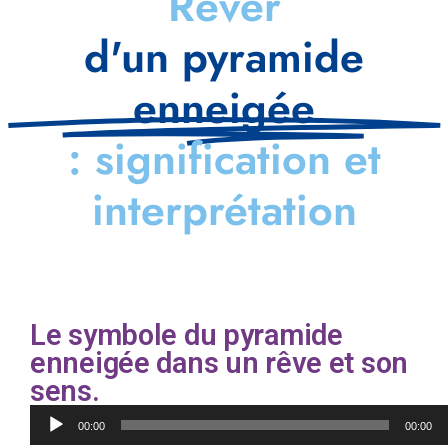
Rêver
d'un pyramide
enneigée
: signification et
interprétation
Le symbole du pyramide
enneigée dans un rêve et son
sens.
Lecteur
00:00
00:00
audio