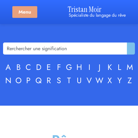
Tristan Moir
Menu
Spécialiste du langage du rêve
A
B
C
D
E
F
G
H
I
J
K
L
M
N
O
P
Q
R
S
T
U
V
W
X
Y
Z