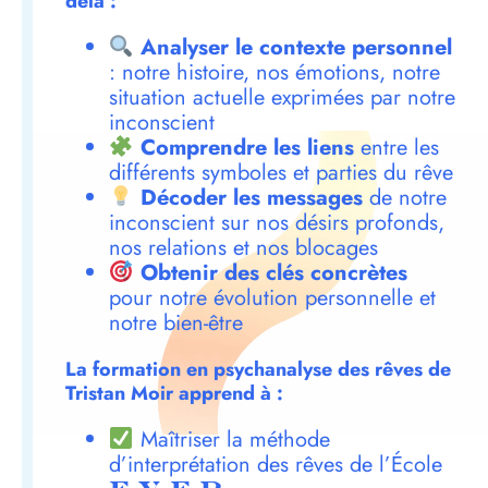
delà :
Analyser le contexte personnel
: notre histoire, nos émotions, notre
situation actuelle exprimées par notre
inconscient
Comprendre les liens
entre les
différents symboles et parties du rêve
Décoder les messages
de notre
inconscient sur nos désirs profonds,
nos relations et nos blocages
Obtenir des clés concrètes
pour notre évolution personnelle et
notre bien-être
La formation en psychanalyse des rêves de
Tristan Moir apprend à :
Maîtriser la méthode
d’interprétation des rêves de l’École