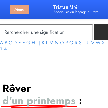
Tristan Moir
Menu
Spécialiste du langage du rêve
A
B
C
D
E
F
G
H
I
J
K
L
M
N
O
P
Q
R
S
T
U
V
W
X
Y
Z
Rêver
d'un printemps
: