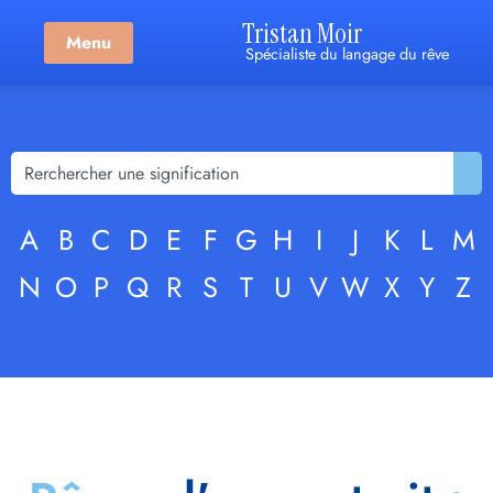
Tristan Moir
Menu
Spécialiste du langage du rêve
A
B
C
D
E
F
G
H
I
J
K
L
M
N
O
P
Q
R
S
T
U
V
W
X
Y
Z