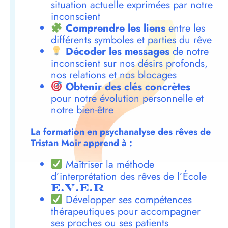
situation actuelle exprimées par notre
inconscient
Comprendre les liens
entre les
différents symboles et parties du rêve
Décoder les messages
de notre
inconscient sur nos désirs profonds,
nos relations et nos blocages
Obtenir des clés concrètes
pour notre évolution personnelle et
notre bien-être
La formation en psychanalyse des rêves de
Tristan Moir apprend à :
Maîtriser la méthode
d’interprétation des rêves de l’École
E.V.E.R
Développer ses compétences
thérapeutiques pour accompagner
ses proches ou ses patients