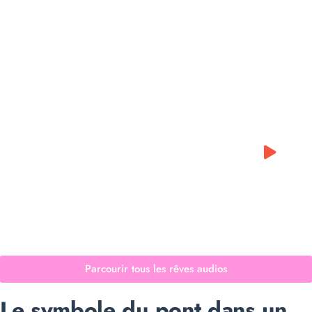
0:00
0:00
Parcourir tous les rêves audios
Le symbole du pont dans un