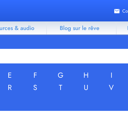
Co
urces & audio
Blog sur le rêve
E
F
G
H
I
R
S
T
U
V