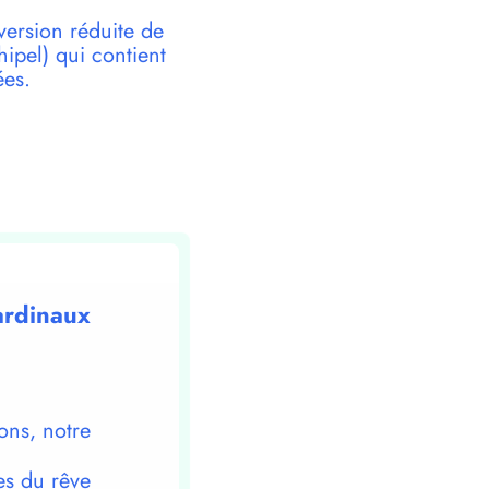
version réduite de
pel) qui contient
ées.
ardinaux
ons, notre
es du rêve