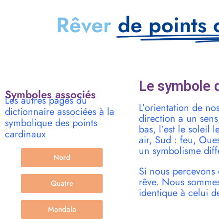
Rêver
de points 
Le symbole d
Symboles associés
Les autres pages du
L’orientation de n
dictionnaire associées à la
direction a un sens 
symbolique des points
bas, l’est le soleil 
cardinaux
air, Sud : feu, Oue
un symbolisme diffé
Nord
Si nous percevons 
rêve. Nous sommes d
Quatre
identique à celui de
Mandala