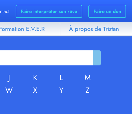
ntact
Faire interpréter son rêve
Faire un don
Formation E.V.E.R
À propos de Tristan
J
K
L
M
W
X
Y
Z