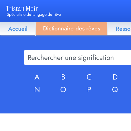
Tristan Moir
Spécialiste du langage du rêve
Dictionnaire des rêves
Accueil
Resso
A
B
C
D
N
O
P
Q