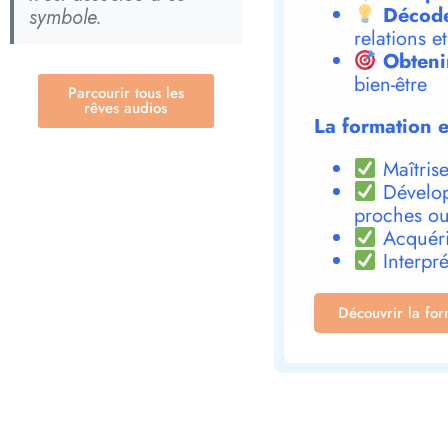
Décode
symbole.
relations e
Obteni
bien-être
Parcourir tous les
rêves audios
La formation e
Maîtrise
Dévelop
proches ou
Acquéri
Interpré
Découvrir la fo