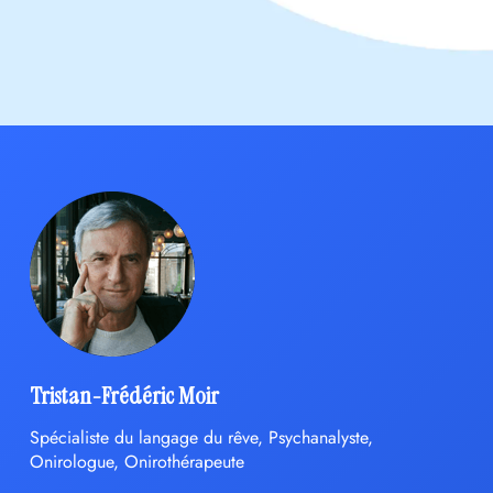
Tristan-Frédéric Moir
Spécialiste du langage du rêve, Psychanalyste,
Onirologue, Onirothérapeute