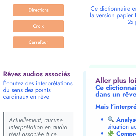
Ce dictionnaire e
Directions
la version papie
2x 
Croix
Carrefour
Rêves audios associés
Aller plus l
Écoutez des interprétations
Ce dictionna
du sens des points
dans un rêve
cardinaux en rêve
Mais l’interpr
Analys
Actuellement, aucune
situation a
interprétation en audio
Compre
n'est associée à ce