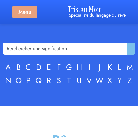
Tristan Moir
Menu
Spécialiste du langage du rêve
A
B
C
D
E
F
G
H
I
J
K
L
M
N
O
P
Q
R
S
T
U
V
W
X
Y
Z