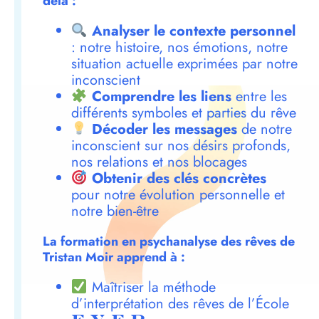
delà :
Analyser le contexte personnel
: notre histoire, nos émotions, notre
situation actuelle exprimées par notre
inconscient
Comprendre les liens
entre les
différents symboles et parties du rêve
Décoder les messages
de notre
inconscient sur nos désirs profonds,
nos relations et nos blocages
Obtenir des clés concrètes
pour notre évolution personnelle et
notre bien-être
La formation en psychanalyse des rêves de
Tristan Moir apprend à :
Maîtriser la méthode
d’interprétation des rêves de l’École