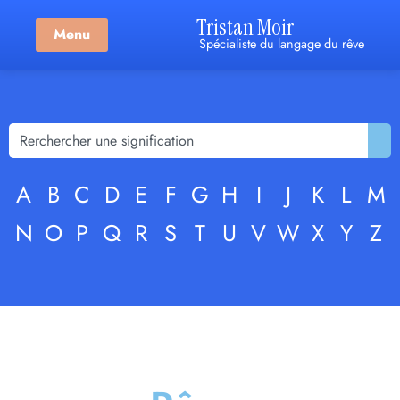
Tristan Moir
Menu
Spécialiste du langage du rêve
A
B
C
D
E
F
G
H
I
J
K
L
M
N
O
P
Q
R
S
T
U
V
W
X
Y
Z