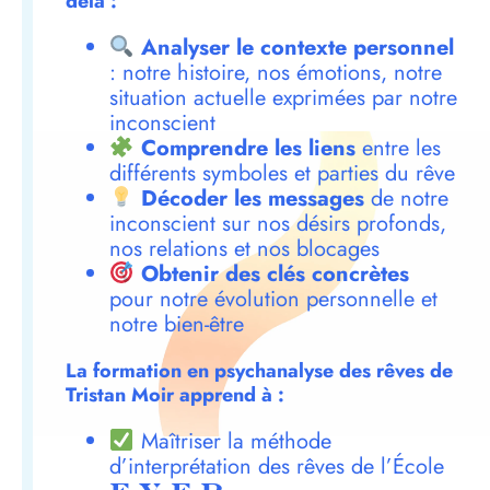
delà :
Analyser le contexte personnel
: notre histoire, nos émotions, notre
situation actuelle exprimées par notre
inconscient
Comprendre les liens
entre les
différents symboles et parties du rêve
Décoder les messages
de notre
inconscient sur nos désirs profonds,
nos relations et nos blocages
Obtenir des clés concrètes
pour notre évolution personnelle et
notre bien-être
La formation en psychanalyse des rêves de
Tristan Moir apprend à :
Maîtriser la méthode
d’interprétation des rêves de l’École