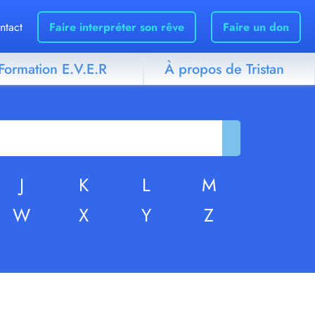
ntact
Faire interpréter son rêve
Faire un don
Formation E.V.E.R
À propos de Tristan
J
K
L
M
W
X
Y
Z