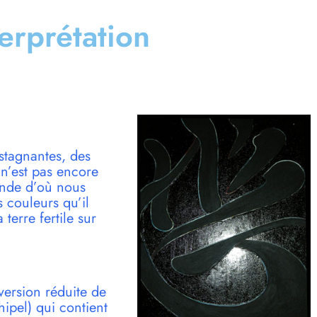
terprétation
 stagnantes, des
i n’est pas encore
onde d’où nous
s couleurs qu’il
 terre fertile sur
version réduite de
pel) qui contient