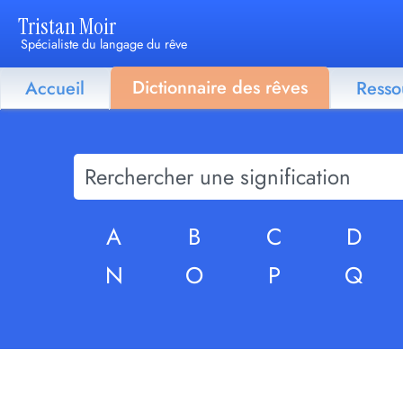
Tristan Moir
Spécialiste du langage du rêve
Dictionnaire des rêves
Accueil
Resso
A
B
C
D
N
O
P
Q