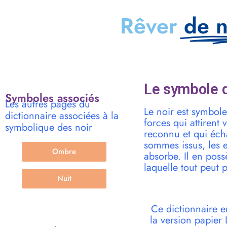
Rêver
de n
Le symbole d
Symboles associés
Les autres pages du
Le noir est symbole
dictionnaire associées à la
forces qui attirent 
symbolique des noir
reconnu et qui éch
sommes issus, les en
Ombre
absorbe. Il en possè
laquelle tout peut 
Nuit
Ce dictionnaire e
la version papie