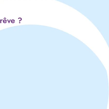
 rêve ?