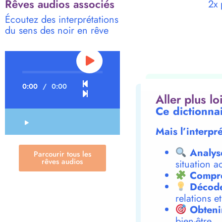
Rêves audios associés
2x 
Écoutez des interprétations
du sens des noir en rêve
0:00
/
0:00
Aller plus l
Ce dictionna
Mais l’interpr
Analys
Parcourir tous les
rêves audios
situation a
Compre
Décode
relations e
Obteni
bien-être