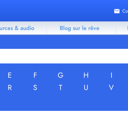
Co
urces & audio
Blog sur le rêve
E
F
G
H
I
R
S
T
U
V