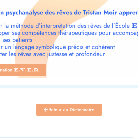
n psychanalyse des rêves de Tristan Moir appren
r la méthode d’interprétation des rêves de l’École
E
per ses compétences thérapeutiques pour accompa
 ses patients
r un langage symbolique précis et cohérent
ter les rêves avec justesse et profondeur
rmation
E.V.E.R
Retour au Dictionnaire