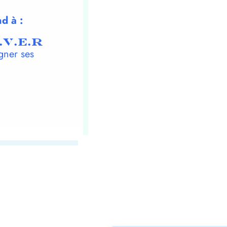
d à :
.V.E.R
gner ses