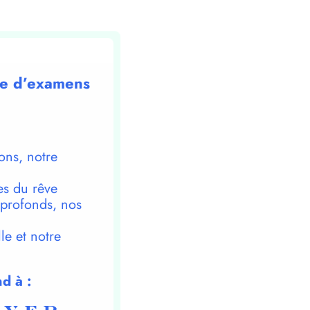
ade d’examens
ons, notre
es du rêve
 profonds, nos
le et notre
d à :