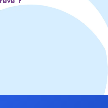
 rêve ?