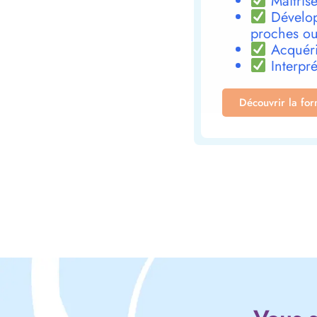
Maîtrise
Dévelop
proches ou
Acquéri
Interpré
Découvrir la fo