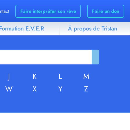
ntact
Faire interpréter son rêve
Faire un don
Formation E.V.E.R
À propos de Tristan
J
K
L
M
W
X
Y
Z