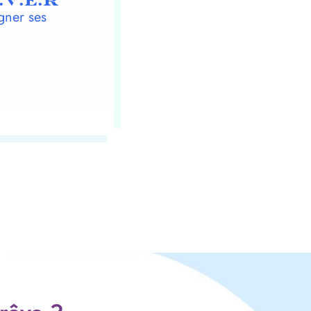
.V.E.R
gner ses