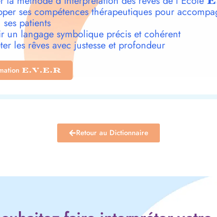
r la méthode d’interprétation des rêves de l’École
E
per ses compétences thérapeutiques pour accompa
 ses patients
r un langage symbolique précis et cohérent
ter les rêves avec justesse et profondeur
rmation
E.V.E.R
Retour au Dictionnaire