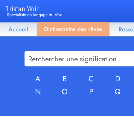
Tristan Moir
Spécialiste du langage du rêve
Dictionnaire des rêves
Accueil
Resso
A
B
C
D
N
O
P
Q