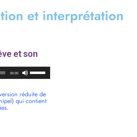
ation et interprétation
ve et son
Utilisez
00:00
les
flèches
haut/bas
version réduite de
pour
pel) qui contient
augmenter
ées.
ou
diminuer
le
volume.