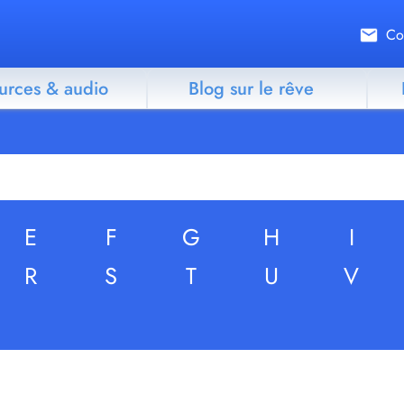
Co
urces & audio
Blog sur le rêve
E
F
G
H
I
R
S
T
U
V