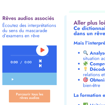
Rêves audios associés
Aller plus l
Écoutez des interprétations
Ce dictionna
du sens du mascarade
dans un rêve
d’examens en rêve
Mais l’interpr
Analys
situation a
0:00
/
0:00
Compre
Décode
relations e
Obteni
bien-être
Parcourir tous les
La formation e
rêves audios