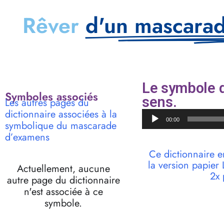
Rêver
d'un mascara
Le symbole 
Symboles associés
sens.
Les autres pages du
dictionnaire associées à la
Lecteur
00:00
symbolique du mascarade
audio
d’examens
Ce dictionnaire e
la version papie
Actuellement, aucune
2x 
autre page du dictionnaire
n'est associée à ce
symbole.