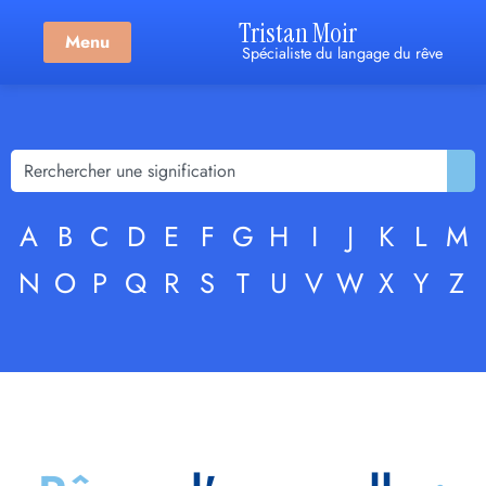
Tristan Moir
Menu
Spécialiste du langage du rêve
A
B
C
D
E
F
G
H
I
J
K
L
M
N
O
P
Q
R
S
T
U
V
W
X
Y
Z