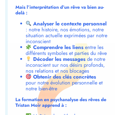
Mais l’interprétation d’un rêve va bien au-
delà :
Analyser le contexte personnel
: notre histoire, nos émotions, notre
situation actuelle exprimées par notre
inconscient
Comprendre les liens
entre les
différents symboles et parties du rêve
Décoder les messages
de notre
inconscient sur nos désirs profonds,
nos relations et nos blocages
Obtenir des clés concrètes
pour notre évolution personnelle et
notre bien-être
La formation en psychanalyse des rêves de
Tristan Moir apprend à :