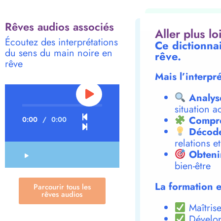
Rêves audios associés
Aller plus l
Écoutez des interprétations
Ce dictionna
du sens du main noire en
rêve.
rêve
Mais l’interpr
Analys
situation a
Compre
0:00
/
0:00
Décode
relations e
Obteni
bien-être
La formation e
Parcourir tous les
rêves audios
Maîtrise
Dévelop