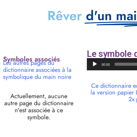
Rêver
d'un mai
Le symbole d
Symboles associés
Lecteur
Les autres pages du
00:00
audio
dictionnaire associées à la
symbolique du main noire
Ce dictionnaire e
la version papie
Actuellement, aucune
2x 
autre page du dictionnaire
n'est associée à ce
symbole.