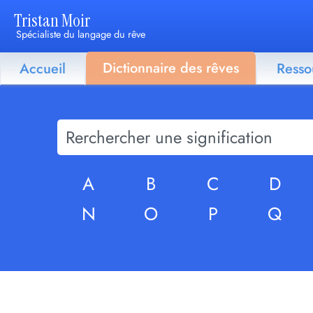
Tristan Moir
Spécialiste du langage du rêve
Dictionnaire des rêves
Accueil
Resso
A
B
C
D
N
O
P
Q