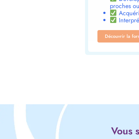
proches ou
Acquéri
Interpré
Découvrir la fo
Vous s