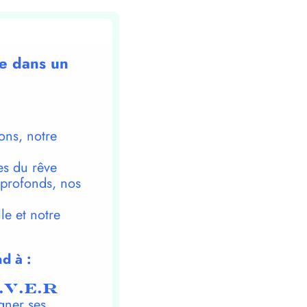
re dans un
ons, notre
es du rêve
 profonds, nos
le et notre
d à :
.V.E.R
gner ses