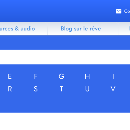
Co
urces & audio
Blog sur le rêve
E
F
G
H
I
R
S
T
U
V