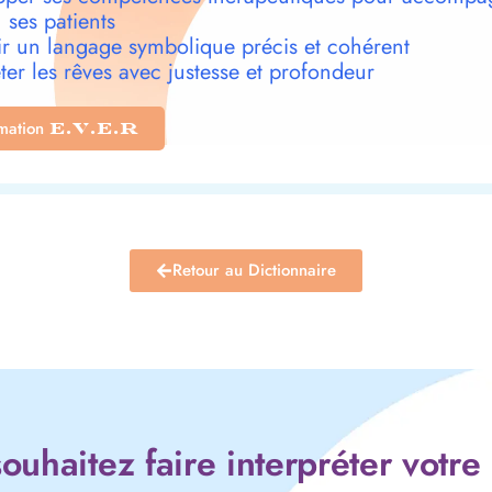
 ses patients
r un langage symbolique précis et cohérent
ter les rêves avec justesse et profondeur
rmation
E.V.E.R
Retour au Dictionnaire
ouhaitez faire interpréter votre