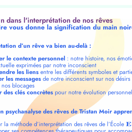
oin dans l'interprétation de nos rêves
ire vous donne la signification du main noi
étation d’un rêve va bien au-delà :
er le contexte personnel
: notre histoire, nos émoti
ctuelle exprimées par notre inconscient
ndre les liens
entre les différents symboles et parti
r les messages
de notre inconscient sur nos désirs
t nos blocages
r des clés concrètes
pour notre évolution personnel
n psychanalyse des rêves de Tristan Moir appren
r la méthode d’interprétation des rêves de l’École
E
per ses compétences thérapeutiques pour accompa