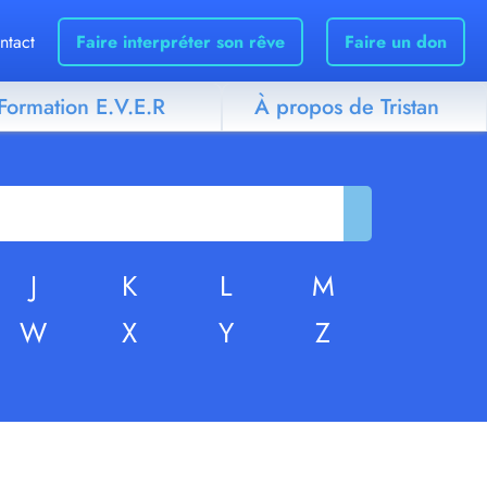
ntact
Faire interpréter son rêve
Faire un don
Formation E.V.E.R
À propos de Tristan
J
K
L
M
W
X
Y
Z