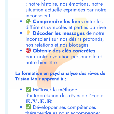
: notre histoire, nos émotions, notre
situation actuelle exprimées par notre
inconscient
Comprendre les liens
entre les
différents symboles et parties du rêve
Décoder les messages
de notre
inconscient sur nos désirs profonds,
nos relations et nos blocages
Obtenir des clés concrètes
pour notre évolution personnelle et
notre bien-être
La formation en psychanalyse des rêves de
Tristan Moir apprend à :
Maîtriser la méthode
d’interprétation des rêves de l’École
E.V.E.R
Développer ses compétences
thérapeutiques pour accompagner