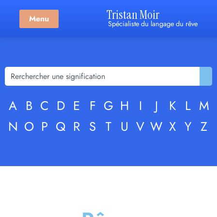
Tristan Moir
Menu
Spécialiste du langage du rêve
A
B
C
D
E
F
G
H
I
J
K
L
M
N
O
P
Q
R
S
T
U
V
W
X
Y
Z