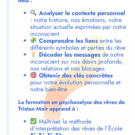
delà :
Analyser le contexte personnel
: notre histoire, nos émotions, notre
situation actuelle exprimées par notre
inconscient
Comprendre les liens
entre les
différents symboles et parties du rêve
Décoder les messages
de notre
inconscient sur nos désirs profonds,
nos relations et nos blocages
Obtenir des clés concrètes
pour notre évolution personnelle et
notre bien-être
La formation en psychanalyse des rêves de
Tristan Moir apprend à :
Maîtriser la méthode
d’interprétation des rêves de l’École