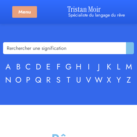
Tristan Moir
Menu
Spécialiste du langage du rêve
A
B
C
D
E
F
G
H
I
J
K
L
M
N
O
P
Q
R
S
T
U
V
W
X
Y
Z