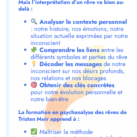
Mais l’interprétation d’un rêve va bien au-
delà :
Analyser le contexte personnel
: notre histoire, nos émotions, notre
situation actuelle exprimées par notre
inconscient
Comprendre les liens
entre les
différents symboles et parties du rêve
Décoder les messages
de notre
inconscient sur nos désirs profonds,
nos relations et nos blocages
Obtenir des clés concrètes
pour notre évolution personnelle et
notre bien-être
La formation en psychanalyse des rêves de
Tristan Moir apprend à :
Maîtriser la méthode