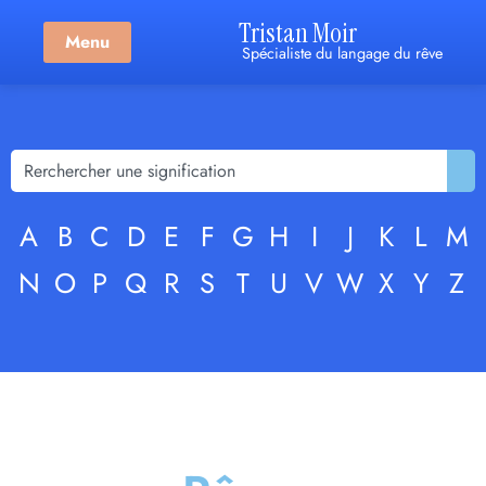
Tristan Moir
Menu
Spécialiste du langage du rêve
A
B
C
D
E
F
G
H
I
J
K
L
M
N
O
P
Q
R
S
T
U
V
W
X
Y
Z