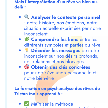
Mais l’interprétation d’un rêve va bien au-
delà :
Analyser le contexte personnel
: notre histoire, nos émotions, notre
situation actuelle exprimées par notre
inconscient
Comprendre les liens
entre les
différents symboles et parties du rêve
Décoder les messages
de notre
inconscient sur nos désirs profonds,
nos relations et nos blocages
Obtenir des clés concrètes
pour notre évolution personnelle et
notre bien-être
La formation en psychanalyse des rêves de
Tristan Moir apprend à :
Maîtriser la méthode