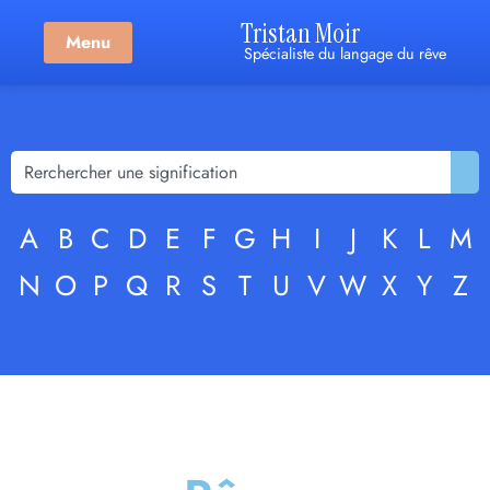
Tristan Moir
Menu
Spécialiste du langage du rêve
A
B
C
D
E
F
G
H
I
J
K
L
M
N
O
P
Q
R
S
T
U
V
W
X
Y
Z