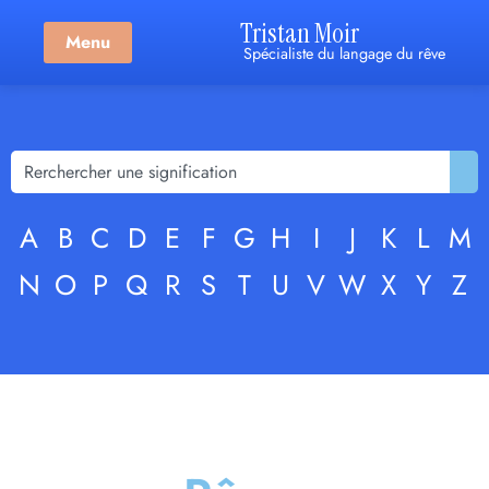
Tristan Moir
Menu
Spécialiste du langage du rêve
A
B
C
D
E
F
G
H
I
J
K
L
M
N
O
P
Q
R
S
T
U
V
W
X
Y
Z