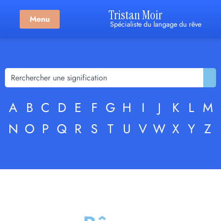
Tristan Moir
Menu
Spécialiste du langage du rêve
A
B
C
D
E
F
G
H
I
J
K
L
M
N
O
P
Q
R
S
T
U
V
W
X
Y
Z