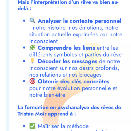
Mais l’interprétation d’un rêve va bien au-
delà :
Analyser le contexte personnel
: notre histoire, nos émotions, notre
situation actuelle exprimées par notre
inconscient
Comprendre les liens
entre les
différents symboles et parties du rêve
Décoder les messages
de notre
inconscient sur nos désirs profonds,
nos relations et nos blocages
Obtenir des clés concrètes
pour notre évolution personnelle et
notre bien-être
La formation en psychanalyse des rêves de
Tristan Moir apprend à :
Maîtriser la méthode